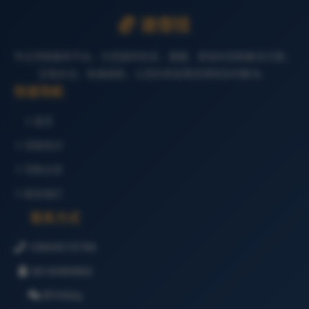
速借钱
专业贷款服务平台，为您提供安全、便捷、高效的贷款解决方案。
正规合法，快速放款，让您的资金需求得到及时解决。
快速导航
首页
贷款知识
贷款业务
联系我们
联系方式
15900515799
3818385862
BY052q