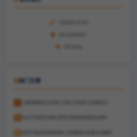
15900515799
3818385862
BY052q
热门文章
小额短期借贷全攻略 正规公司选择与借款技巧
1
征信不良借贷攻略 抵押无抵押放款渠道全解析
2
征信不良应急借款指南 正规渠道与实操方法解析
3