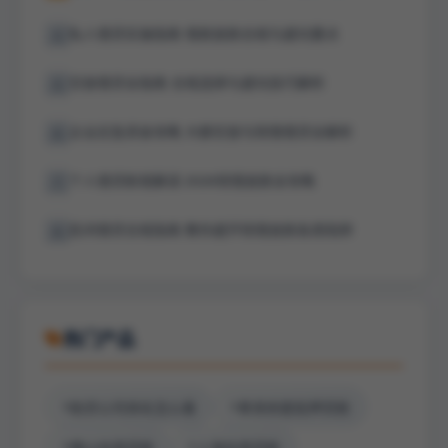
私人借贷实操指南 借款放款合规与避坑要点
4
空放借贷全指南 合规选择与避坑技巧解析
5
企业应急资金攻略 大额空放与短借借贷全解析
6
个人借贷新规解读 2026短借放款全攻略
7
民间借贷合规指南 教你避开短借放款各类陷阱
8
热门产品
助贷公司排名怎么看
奉贤房屋抵押贷款
佛山信用贷款
上海信用贷款