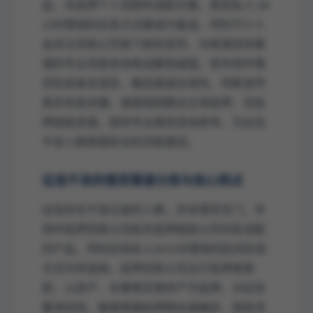
品、无抵押个人贷款的适配方案，甚至私人 24
小时借钱的应急方式都成为备选，同时不少人
会关注贷款公司保下款的宣传，也希望找到靠
谱的专业贷款咨询电话解答疑惑。但市场中借
贷信息鱼龙混杂，甄别渠道合规性、判断宣传
真实性是关键。
速借钱网
整合正规抵押、无抵
押放款资源，提供专业借贷咨询参考，为征信
不良人群梳理安全的贷款路径。
征信不良的借贷渠道分类与核心特点
征信存在不良记录的人群，并非借贷无门，市
场中抵押贷款公司和无抵押放款公司均有适配
的产品，同时还有私人24小时借钱的民间应急
方式可供选择。抵押贷款公司主打抵押类借
款，以房产、车辆等实物资产为抵押，对征信
要求较低，额度根据抵押物估值确定，放款流