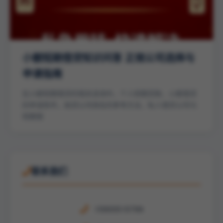
小额短期借贷知识问答 正规公司选择与
申请指南
在小额短期借贷的相关咨询中，个人短期贷款、小额借贷
的申请条件，助贷公司排名的参考方法，私人借贷公司与
短期借
联系我们
15900515799