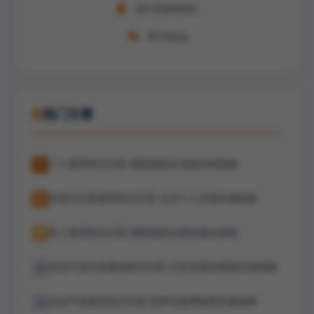
3818385862
BY052q
热门文章
个人借贷知识问答 借款放款全流程合规指南
1
空放与应急借贷知识问答 企业个人合规实操指南
2
私人借贷知识问答 借款放款合规实操全指南
3
征信不良应急借钱知识问答 无征信借贷渠道合规指南
4
征信不良借贷知识问答 抵押无抵押放款实操指南
5