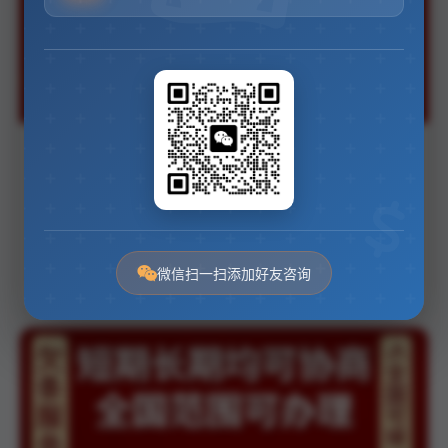
私人放款借贷知识问答 不看征信渠道与
合规甄别指南
在私人放款相关的借贷咨询中，不看征信私人放款的合规
性、小贷公司私人放款的操作标准、私人老板借钱的实操
微信扫一扫添加好友咨询
注